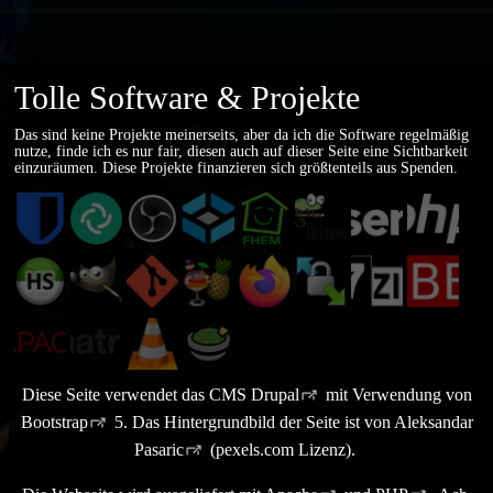
Tolle Software & Projekte
Das sind keine Projekte meinerseits, aber da ich die Software regelmäßig
nutze, finde ich es nur fair, diesen auch auf dieser Seite eine Sichtbarkeit
einzuräumen. Diese Projekte finanzieren sich größtenteils aus
Spenden
.
Bitwarden
Element
OBS
TrueNAS
FHEM
Notepad++
pfSense
PHP
Community
https://bitwarden.com/
https://element.io/
https://obsproject.com/
https://fhem.de/
https://notepad-
https://www.pfsense.
https://ww
Editions
HeidiSQL
GIMP
Git
HandBrake
Firefox
plus-
WinSCP
7-
ZABBIX
https://www.truenas.com/truenas-
Zip
plus.org/
https://www.heidisql.com/
https://www.gimp.org
https://git-
https://handbrake.fr/
https://www.mozilla.org/de/firefox
https://winscp.net/
https://ww
community-
https://www.7-
Apache
Matrix.org
scm.com
VLC
Apache
editions/
HTTP
Guacamole
zip.org
https://matrix.org/
https://www.videolan.org/vlc
Web
Diese Seite verwendet das CMS
Drupal
mit Verwendung von
https://guacamole.apache.org/
Server
Bootstrap
5. Das Hintergrundbild der Seite ist von
Aleksandar
https://httpd.apache.org
Pasaric
(pexels.com Lizenz).